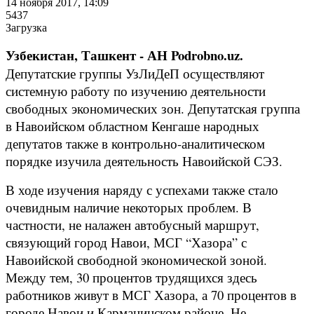
14 ноября 2017, 14:09
5437
Загрузка
Узбекистан, Ташкент - АН Podrobno.uz.
Депутатские группы УзЛиДеП осуществляют
системную работу по изучению деятельности
свободных экономических зон. Депутатская группа
в Навоийском областном Кенгаше народных
депутатов также в контрольно-аналитическом
порядке изучила деятельность Навоийской СЭЗ.
В ходе изучения наряду с успехами также стало
очевидным наличие некоторых проблем. В
частности, не налажен автобусный маршрут,
связующий город Навои, МСГ “Хазора” с
Навоийской свободной экономической зоной.
Между тем, 30 процентов трудящихся здесь
работников живут в МСГ Хазора, а 70 процентов в
городе Навои и Карманинском районе. Не