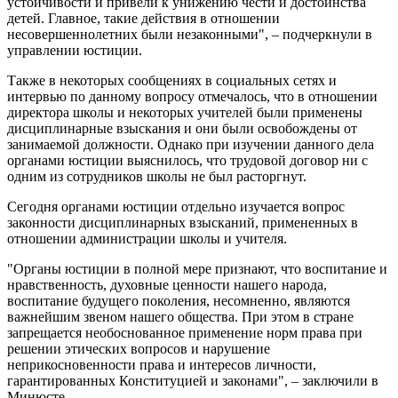
устойчивости и привели к унижению чести и достоинства
детей. Главное, такие действия в отношении
несовершеннолетних были незаконными", – подчеркнули в
управлении юстиции.
Также в некоторых сообщениях в социальных сетях и
интервью по данному вопросу отмечалось, что в отношении
директора школы и некоторых учителей были применены
дисциплинарные взыскания и они были освобождены от
занимаемой должности. Однако при изучении данного дела
органами юстиции выяснилось, что трудовой договор ни с
одним из сотрудников школы не был расторгнут.
Сегодня органами юстиции отдельно изучается вопрос
законности дисциплинарных взысканий, примененных в
отношении администрации школы и учителя.
"Органы юстиции в полной мере признают, что воспитание и
нравственность, духовные ценности нашего народа,
воспитание будущего поколения, несомненно, являются
важнейшим звеном нашего общества. При этом в стране
запрещается необоснованное применение норм права при
решении этических вопросов и нарушение
неприкосновенности права и интересов личности,
гарантированных Конституцией и законами", – заключили в
Минюсте.