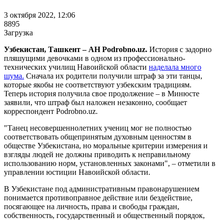
3 октября 2022, 12:06
8895
Загрузка
Узбекистан, Ташкент – АН Podrobno.uz.
История с задорно
пляшущими девочками в одном из профессионально-
технических училищ Навоийской области
наделала много
шума.
Сначала их родители получили штраф за эти танцы,
которые якобы не соответствуют узбекским традициям.
Теперь история получила свое продолжение – в Минюсте
заявили, что штраф был наложен незаконно, сообщает
корреспондент Podrobno.uz.
"Танец несовершеннолетних учениц мог не полностью
соответствовать общепринятым духовным ценностям в
обществе Узбекистана, но моральные критерии измерения и
взгляды людей не должны приводить к неправильному
использованию норм, установленных законами", – отметили в
управлении юстиции Навоийской области.
В Узбекистане под административным правонарушением
понимается противоправное действие или бездействие,
посягающее на личность, права и свободы граждан,
собственность, государственный и общественный порядок,