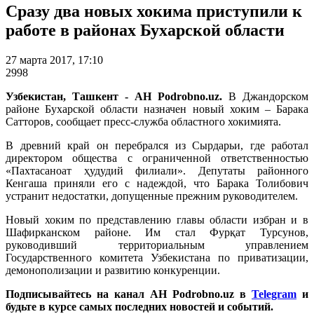
Сразу два новых хокима приступили к
работе в районах Бухарской области
27 марта 2017, 17:10
2998
Узбекистан, Ташкент - АН Podrobno.uz.
В Джандорском
районе Бухарской области назначен новый хоким – Барака
Сатторов, сообщает пресс-служба областного хокимията.
В древний край он перебрался из Сырдарьи, где работал
директором общества с ограниченной ответственностью
«Пахтасаноат ҳудудий филиали». Депутаты районного
Кенгаша приняли его с надеждой, что Барака Толибович
устранит недостатки, допущенные прежним руководителем.
Новый хоким по представлению главы области избран и в
Шафирканском районе. Им стал Фурқат Турсунов,
руководивший территориальным управлением
Государственного комитета Узбекистана по приватизации,
демонополизации и развитию конкуренции.
Подписывайтесь на канал АН Podrobno.uz в
Telegram
и
будьте в курсе самых последних новостей и событий.