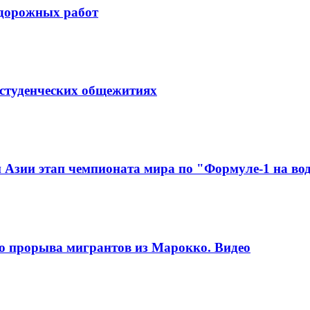
 дорожных работ
в студенческих общежитиях
Азии этап чемпионата мира по "Формуле-1 на во
го прорыва мигрантов из Марокко. Видео