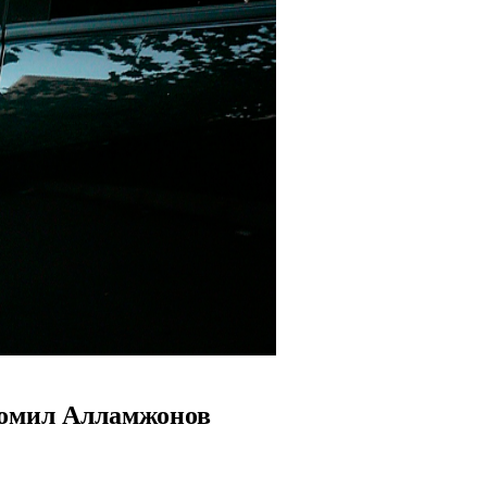
Комил Алламжонов