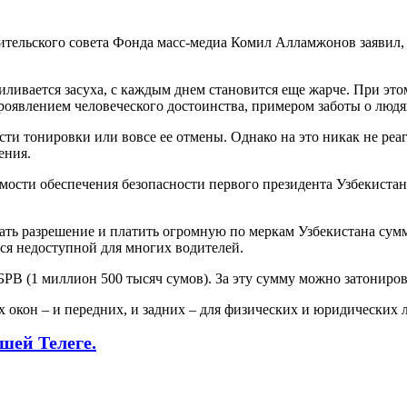
тельского совета Фонда масс-медиа Комил Алламжонов заявил, ч
силивается засуха, с каждым днем становится еще жарче. При эт
роявлением человеческого достоинства, примером заботы о людях
и тонировки или вовсе ее отмены. Однако на это никак не реаг
ения.
димости обеспечения безопасности первого президента Узбекист
ать разрешение и платить огромную по меркам Узбекистана сумм
ется недоступной для многих водителей.
БРВ (1 миллион 500 тысяч сумов). За эту сумму можно затониров
 окон – и передних, и задних – для физических и юридических л
шей Телеге.