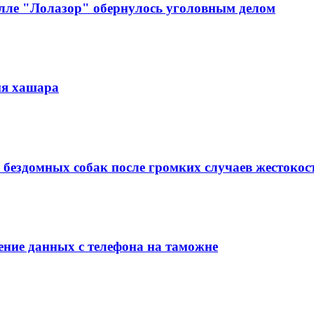
алле "Лолазор" обернулось уголовным делом
мя хашара
 бездомных собак после громких случаев жестокос
ние данных с телефона на таможне