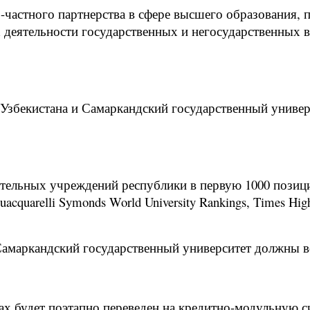
но-частного партнерства в сфере высшего образования
ах деятельности государственных и негосударственных
 Узбекистана и Самаркандский государственный униве
ательных учреждений республики в первую 1000 пози
uarelli Symonds World University Rankings, Times High
амаркандский государственный университет должны в
ах будет поэтапно переведен на кредитно-модульную с