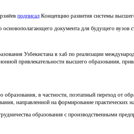
рзиёев
подписал
Концепцию развития системы высшего
го основополагающего документа для будущего вузов с
разования Узбекистана в хаб по реализации междунар
ционной привлекательности высшего образования, при
о образования, в частности, поэтапный переход от об
ования, направленной на формирование практических н
трудничества образования с производственными предп