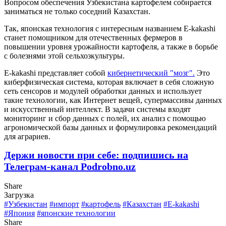
Вопросом обеспечения Узбекистана картофелем собирается
заниматься не только соседний Казахстан.
Так, японская технология с интересным названием Е-kakashi
станет помощником для отечественных фермеров в
повышении уровня урожайности картофеля, а также в борьбе
с болезнями этой сельхозкультуры.
E-kakashi представляет собой
кибернетический "мозг".
Это
киберфизическая система, которая включает в себя сложную
сеть сенсоров и модулей обработки данных и использует
такие технологии, как Интернет вещей, супермассивы данных
и искусственный интеллект. В задачи системы входят
мониторинг и сбор данных с полей, их анализ с помощью
агрономической базы данных и формулировка рекомендаций
для аграриев.
Держи новости при себе: подпишись на
Телеграм-канал Podrobno.uz
Share
Загрузка
#Узбекистан
#импорт
#картофель
#Казахстан
#E-kakashi
#Япония
#японские технологии
Share