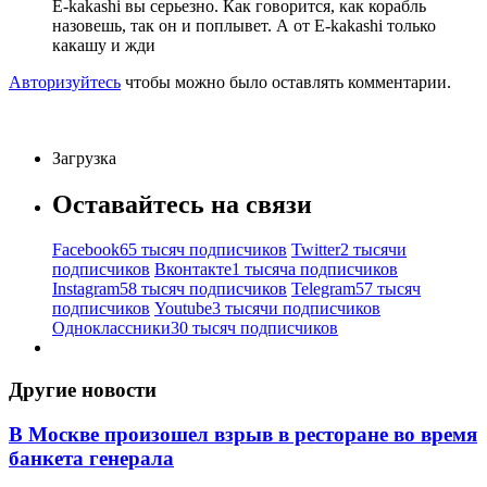
Е-kakashi вы серьезно. Как говорится, как корабль
назовешь, так он и поплывет. А от Е-kakashi только
какашу и жди
Авторизуйтесь
чтобы можно было оставлять комментарии.
Загрузка
Оставайтесь на связи
Facebook
65 тысяч подписчиков
Twitter
2 тысячи
подписчиков
Вконтакте
1 тысяча подписчиков
Instagram
58 тысяч подписчиков
Telegram
57 тысяч
подписчиков
Youtube
3 тысячи подписчиков
Одноклассники
30 тысяч подписчиков
Другие новости
В Москве произошел взрыв в ресторане во время
банкета генерала