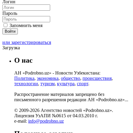
Логин
Пароль
Запомнить меня
или зарегистрироваться
Загрузка
О нас
АН «Podrobno.uz» - Новости Узбекистана:
Политика
,
экономика
,
общество
,
происшествия
,
технологии
,
туризм
,
культура
,
спорт
.
Распространение материалов запрещено без
письменного разрешения редакции АН «Podrobno.uz»...
© 2009-2026 Агентство новостей «Podrobno.uz».
Лицензия УзАПИ №0615 от 04.03.2010 г.
e-mail:
info@podrobno.uz