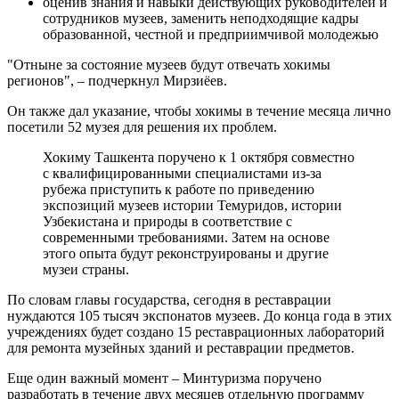
оценив знания и навыки действующих руководителей и
сотрудников музеев, заменить неподходящие кадры
образованной, честной и предприимчивой молодежью
"Отныне за состояние музеев будут отвечать хокимы
регионов", – подчеркнул Мирзиёев.
Он также дал указание, чтобы хокимы в течение месяца лично
посетили 52 музея для решения их проблем.
Хокиму Ташкента поручено к 1 октября совместно
с квалифицированными специалистами из-за
рубежа приступить к работе по приведению
экспозиций музеев истории Темуридов, истории
Узбекистана и природы в соответствие с
современными требованиями. Затем на основе
этого опыта будут реконструированы и другие
музеи страны.
По словам главы государства, сегодня в реставрации
нуждаются 105 тысяч экспонатов музеев. До конца года в этих
учреждениях будет создано 15 реставрационных лабораторий
для ремонта музейных зданий и реставрации предметов.
Еще один важный момент – Минтуризма поручено
разработать в течение двух месяцев отдельную программу