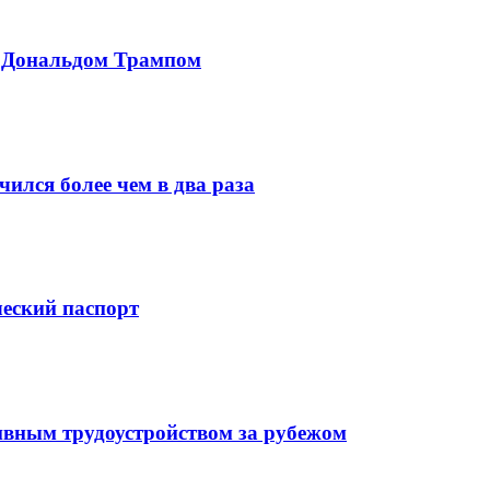
с Дональдом Трампом
ился более чем в два раза
ческий паспорт
ивным трудоустройством за рубежом