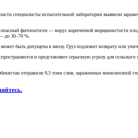
ласти специалисты испытательной лаборатории выявили зараже
н опасный фитопатоген — вирус коричневой морщинистости плодо
 — до 30–70 %.
е может быть допущена к ввозу. Груз подлежит возврату или ун
пространяются и представляют серьезную угрозу для сельского 
збекистан отправили 9,5 тонн слив, зараженных монилиозной г
няйтесь.