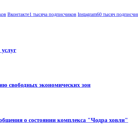
ков
Вконтакте
1 тысяча подписчиков
Instagram
60 тысяч подписчи
 услуг
тию свободных экономических зон
ообщения о состоянии комплекса "Чодра ховли"