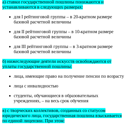
а) ставки государственной пошлины понижаются и
устанавливаются в следующих размерах:
для I рейтинговой группы – в 20-кратном размере
базовой расчетной величины
для II рейтинговой группы – в 10-кратном размере
базовой расчетной величины
для III рейтинговой группы – в 3-кратном размере
базовой расчетной величины
б) нижеследующие деятели искусств освобождаются от
уплаты государственной пошлины:
лица, имеющие право на получение пенсии по возрасту
лица с инвалидностью
студенты, обучающиеся в образовательных
учреждениях, – на весь срок обучения
в) с творческих коллективов, созданных со статусом
юридического лица, государственная пошлина взыскивается
по единой лицензии. При этом: