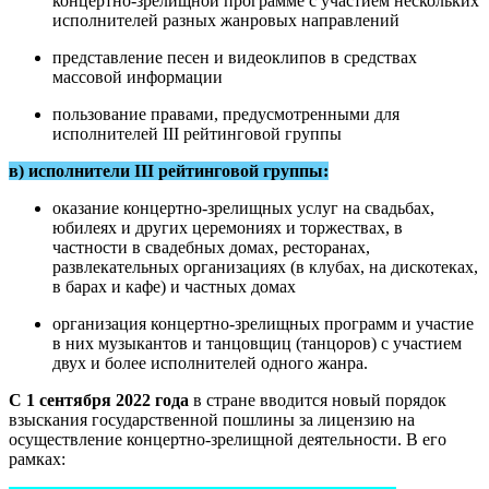
концертно-зрелищной программе с участием нескольких
исполнителей разных жанровых направлений
представление песен и видеоклипов в средствах
массовой информации
пользование правами, предусмотренными для
исполнителей III рейтинговой группы
в) исполнители III рейтинговой группы:
оказание концертно-зрелищных услуг на свадьбах,
юбилеях и других церемониях и торжествах, в
частности в свадебных домах, ресторанах,
развлекательных организациях (в клубах, на дискотеках,
в барах и кафе) и частных домах
организация концертно-зрелищных программ и участие
в них музыкантов и танцовщиц (танцоров) с участием
двух и более исполнителей одного жанра.
С 1 сентября 2022 года
в стране вводится новый порядок
взыскания государственной пошлины за лицензию на
осуществление концертно-зрелищной деятельности. В его
рамках: