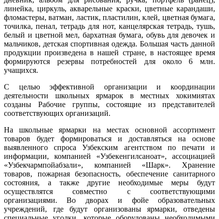
линейка, циркуль, акварельные краски, цветные карандаши,
фломастеры, ватман, ластик, пластилин, клей, цветная бумага,
точилка, пенал, тетрадь для нот, канцелярская тетрадь, тушь,
белый и цветной мел, бархатная бумага, обувь для девочек и
мальчиков, детская спортивная одежда. Большая часть данной
продукции произведена в нашей стране, в настоящее время
формируются резервы потребностей для около 6 млн.
учащихся.
С целью эффективной организации и координации
деятельности школьных ярмарок в местных хокимиятах
созданы Рабочие группы, состоящие из представителей
соответствующих организаций.
На школьные ярмарки на местах основной ассортимент
товаров будет формироваться и доставляться на основе
выявленного спроса Узбекским агентством по печати и
информации, компанией «Узбекенгилсаноат», ассоциацией
«Узбекчармпойабзали», компанией «Шарк». Хранение
товаров, пожарная безопасность, обеспечение санитарного
состояния, а также другие необходимые меры будут
осуществлятся совместно с соответствующими
организациями. Во дворах и фойе образовательных
учреждений, где будут организованы ярмарки, отведены
специальные уголки, которые оборудованы необходимыми