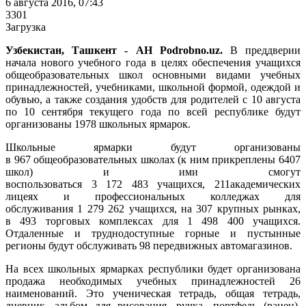
6 августа 2016, 07:43
3301
Загрузка
Узбекистан, Ташкент - АН Podrobno.uz.
В преддверии
начала нового учебного года в целях обеспечения учащихся
общеобразовательных школ основными видами учебных
принадлежностей, учебниками, школьной формой, одеждой и
обувью, а также создания удобств для родителей с 10 августа
по 10 сентября текущего года по всей республике будут
организованы 1978 школьных ярмарок.
Школьные ярмарки будут организованы
в 967 общеобразовательных школах (к ним прикреплены 6407
школ) и ими смогут
воспользоваться 3 172 483 учащихся, 211академических
лицеях и профессиональных колледжах для
обслуживания 1 279 262 учащихся, на 307 крупных рынках,
в 493 торговых комплексах для 1 498 400 учащихся.
Отдаленные и труднодоступные горные и пустынные
регионы будут обслуживать 98 передвижных автомагазинов.
На всех школьных ярмарках республики будет организована
продажа необходимых учебных принадлежностей 26
наименований. Это ученическая тетрадь, общая тетрадь,
дневник, альбом для рисования, ручка, портфель (ранец),