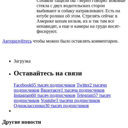
Собакой тащили бы - верно говорю. Боковые
стекла с двух водительских сторон
выбивают и собаку натравливают. Есть на
ютубе ролики об этом. Стрелять сейчас в
Америке копам нельзя, их и так там все
ненавидят, а еще и камеры на груди висят-
фисируют.
Авторизуйтесь
чтобы можно было оставлять комментарии.
Загрузка
Оставайтесь на связи
Facebook
65 тысяч подписчиков
Twitter
2 тысячи
подписчиков
Вконтакте
1 тысяча подписчиков
Instagram
60 тысяч подписчиков
Telegram
57 тысяч
подписчиков
Youtube
3 тысячи подписчиков
Одноклассники
30 тысяч подписчиков
Другие новости