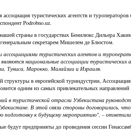
я ассоциация туристических агентств и туроператоров
спондент Podrobno.uz.
 нашей страны в государствах Бенилюкс Дильера Хаки
ее генеральным секретарем Мишелем де Блюстом.
ми ассоциациями туристических агентов и туроперато
 являются национальные ассоциации туристических а
и, Туниса, Марокко, Малайзии и Израиля.
ой структуры в европейской туриндустрии, Ассоциация
ановится одним из самых привлекательных направлений
ний в туристической отрасли Узбекистана руководст
Узбекистане. В этой связи стороны договорились, ч
ю подготовку к будущему мероприятию", – отметили
ые будут предприняты до проведения сессии Генассамб