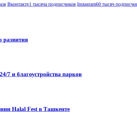
ков
Вконтакте
1 тысяча подписчиков
Instagram
60 тысяч подписчи
о развития
4/7 и благоустройства парков
нии Halal Fest в Ташкенте