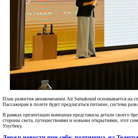
План развития авиакомпании Air Samakrand основывается на с
Пассажирам в полете будет предлагаться питание, система разв
В рамках презентации компания представила детали своего бр
стороны света, путешествиями и новыми открытиями, этот си
Улугбеку.
Держи новости при себе: подпишись на Телегр