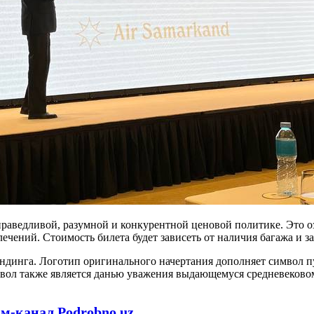
праведливой, разумной и конкурентной ценовой политике. Это о
лечений. Стоимость билета будет зависеть от наличия багажа и з
ендинга. Логотип оригинального начертания дополняет символ п
мвол также является данью уважения выдающемуся средневеково
ам-канал Podrobno.uz