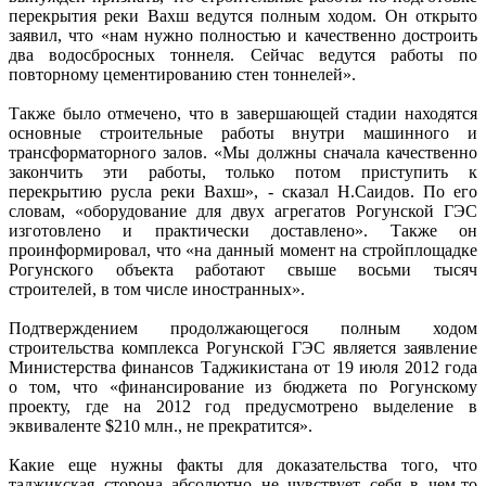
перекрытия реки Вахш ведутся полным ходом. Он открыто
заявил, что «нам нужно полностью и качественно достроить
два водосбросных тоннеля. Сейчас ведутся работы по
повторному цементированию стен тоннелей».
Также было отмечено, что в завершающей стадии находятся
основные строительные работы внутри машинного и
трансформаторного залов. «Мы должны сначала качественно
закончить эти работы, только потом приступить к
перекрытию русла реки Вахш», - сказал Н.Саидов. По его
словам, «оборудование для двух агрегатов Рогунской ГЭС
изготовлено и практически доставлено». Также он
проинформировал, что «на данный момент на стройплощадке
Рогунского объекта работают свыше восьми тысяч
строителей, в том числе иностранных».
Подтверждением продолжающегося полным ходом
строительства комплекса Рогунской ГЭС является заявление
Министерства финансов Таджикистана от 19 июля 2012 года
о том, что «финансирование из бюджета по Рогунскому
проекту, где на 2012 год предусмотрено выделение в
эквиваленте $210 млн., не прекратится».
Какие еще нужны факты для доказательства того, что
таджикская сторона абсолютно не чувствует себя в чем-то