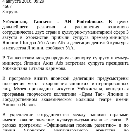
4 августа 2016, 09:29
4667
Загрузка
Узбекистан, Ташкент - АН Podrobno.uz.
В целях
дальнейшего развития и расширения взаимного
сотрудничества двух стран в культурно-гуманитарной сфере 3
августа в Узбекистан прибыли супруга премьер-министра
Японии Шиндзо Абэ Акиэ Абэ и делегация деятелей культуры
и искусства Японии, сообщает УзА.
В Ташкентском международном аэропорту супругу премьер-
министра Японии Акиэ Абэ встретила супруга президента
Узбекистана Татьяна Каримова.
В программе визита японской делегации предусмотрены
посещения места захоронения японских интернированных
лиц, Музея прикладных искусств Узбекистана, концертная
программа творческого коллектива «Драм Тао» Японии в
Государственном академическом Большом театре имени
Алишера Навои.
В укреплении сотрудничества между нашими странами
имеют важное значение культурно-гуманитарные связи. В
рамках программы «Официальная помощь развитию» и по
линии Японского международного агентства по