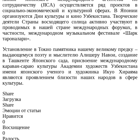
сотрудничеству (JICA) осуществляется ряд проектов в
социально-экономической и культурной сферах. В Японии
организуются Дни культуры и кино Узбекистана. Творческие
деятели Страны восходящего солнца активно участвуют в
проводимых в нашей стране международных форумах, в
частности, международном музыкальном фестивале «Шарк
тароналари».
Установление в Токио памятника нашему великому предку –
выдающемуся поэту и мыслителю Алишеру Навои, создание
в Ташкенте Японского сада, присвоение международному
караван-сараю культуры Академии художеств Узбекистана
имени японского ученого и художника Икуо Хираяма
являются проявлением близости наших народов в сфере
культуры.
Share
Загрузка
Share
Эмоции от статьи
Нравится
0
Восхищение
0
Радость