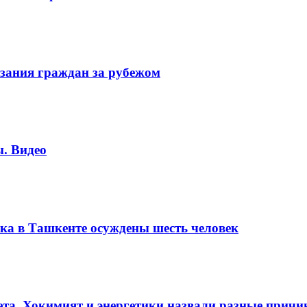
зания граждан за рубежом
. Видео
ка в Ташкенте осуждены шесть человек
вета. Хокимият и энергетики назвали разные прич