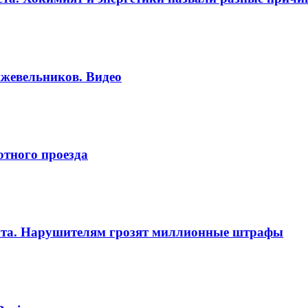
жевельников. Видео
отного проезда
нта. Нарушителям грозят миллионные штрафы