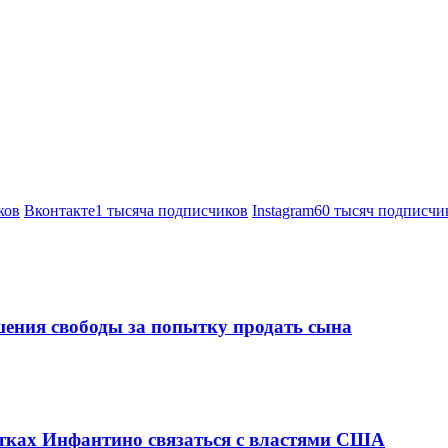
ков
Вконтакте
1 тысяча подписчиков
Instagram
60 тысяч подписчи
шения свободы за попытку продать сына
ках Инфантино связаться с властями США