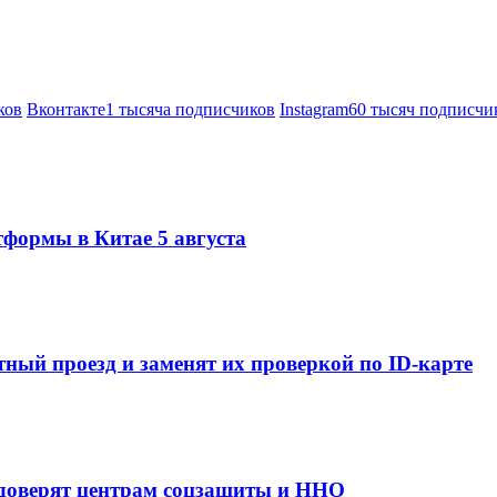
ков
Вконтакте
1 тысяча подписчиков
Instagram
60 тысяч подписчи
тформы в Китае 5 августа
ный проезд и заменят их проверкой по ID-карте
 доверят центрам соцзащиты и ННО