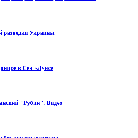
й разведки Украины
рнире в Сент-Луисе
занский "Рубин". Видео
без статуса аудитора