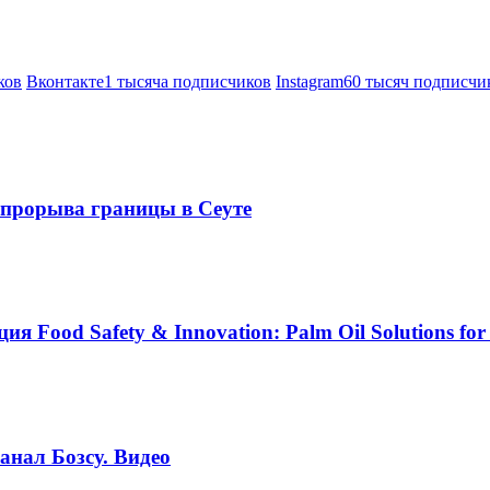
ков
Вконтакте
1 тысяча подписчиков
Instagram
60 тысяч подписчи
е прорыва границы в Сеуте
Food Safety & Innovation: Palm Oil Solutions for 
анал Бозсу. Видео