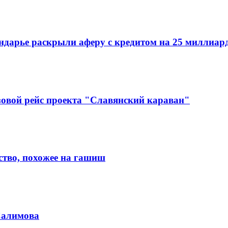
ндарье раскрыли аферу с кредитом на 25 миллиар
зовой рейс проекта "Славянский караван"
ство, похожее на гашиш
Салимова