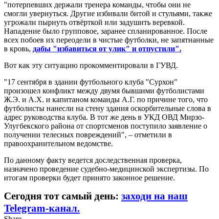
"потерпевших держали тренера команды, чтобы они не
смогли увернуться. Другие избивали битой и стульями, также
угрожали пырнуть отвёрткой или задушить веревкой.
Нападение было групповое, заранее спланированное. После
всех побоев их переодели в чистые футболки, не запятнанные
в кровь,
дабы "избавиться от улик" и отпустили".
Вот как эту ситуацию прокомментировали в ГУВД.
"17 сентября в здании футбольного клуба "Сурхон"
произошел конфликт между двумя бывшими футболистами
Ж.Э. и А.Х. и капитаном команды А.Г. по причине того, что
футболисты нанесли на стену здания оскорбительные слова в
адрес руководства клуба. В тот же день в УКД ОВД Мирзо-
Улугбекского района от спортсменов поступило заявление о
получении телесных повреждений", – отметили в
правоохранительном ведомстве.
По данному факту ведется доследственная проверка,
назначено проведение судебно-медицинской экспертизы. По
итогам проверки будет принято законное решение.
Сегодня тот самый день:
заходи на наш
Telegram-канал.
Share