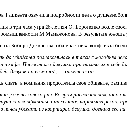
а Ташкента озвучила подробности дела о душевнобольн
цы в три часа утра 28-летняя О. Бороненко возле свое
 промышленности М.Мамажонова. В результате юноша 
нта Бобира Дехканова, оба участника конфликта были 
ень до убийства познакомилась в такси с молодым ч
 в кафе. После этого девушка пригласила их к себе
дей, девушка и ее мать", — отметил он.
сь спать, а компания продолжила свое общение, распив
ии уже несколько раз. Ее врач рассказал нам, что он
тупала в конфликты в магазинах, парикмахерской, п
в начал убегать из квартиры, девушка догнала его н