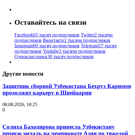
Оставайтесь на связи
Facebook
65 тысяч подписчиков
Twitter
2 тысячи
подписчиков
Вконтакте
1 тысяча подписчиков
Instagram
60 тысяч подписчиков
Telegram
57 тысяч
подписчиков
Youtube
3 тысячи подписчиков
Одноклассники
30 тысяч подписчиков
Другие новости
Защитник сборной Узбекистана Бехруз Каримов
продолжит карьеру в Швейцарии
08.08.2026, 18:25
0
Солиха Баходирова принесла Узбекистану
первую медаль на чемпионате Азии по тяжелой