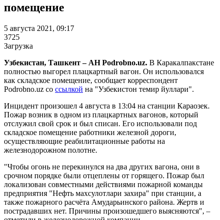
помещение
5 августа 2021, 09:17
3725
Загрузка
Узбекистан, Ташкент – АН Podrobno.uz.
В Каракалпакстане
полностью выгорел плацкартный вагон. Он использовался
как складское помещение, сообщает корреспондент
Podrobno.uz со
ссылкой
на "Узбекистон темир йуллари".
Инцидент произошел 4 августа в 13:04 на станции Караозек.
Пожар возник в одном из плацкартных вагонов, который
отслужил свой срок и был списан. Его использовали под
складское помещение работники железной дороги,
осуществляющие реабилитационные работы на
железнодорожном полотне.
"Чтобы огонь не перекинулся на два других вагона, они в
срочном порядке были отцеплены от горящего. Пожар был
локализован совместными действиями пожарной команды
предприятия "Нефть махсулотлари захира" при станции, а
также пожарного расчёта Амударьинского района. Жертв и
пострадавших нет. Причины произошедшего выясняются", –
отметили в железнодорожной компании.