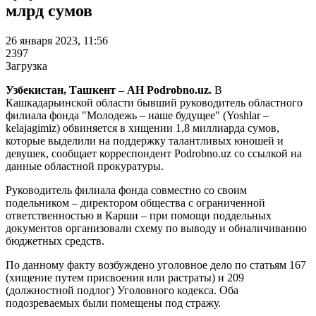
млрд сумов
26 января 2023, 11:56
2397
Загрузка
Узбекистан, Ташкент – АН Podrobno.uz.
В
Кашкадарьинской области бывший руководитель областного
филиала фонда "Молодежь – наше будущее" (Yoshlar –
kelajagimiz) обвиняется в хищении 1,8 миллиарда сумов,
которые выделили на поддержку талантливых юношей и
девушек, сообщает корреспондент Podrobno.uz со ссылкой на
данные областной прокуратуры.
Руководитель филиала фонда совместно со своим
подельником – директором общества с ограниченной
ответственностью в Карши – при помощи поддельных
документов организовали схему по выводу и обналичиванию
бюджетных средств.
По данному факту возбуждено уголовное дело по статьям 167
(хищение путем присвоения или растраты) и 209
(должностной подлог) Уголовного кодекса. Оба
подозреваемых были помещены под стражу.