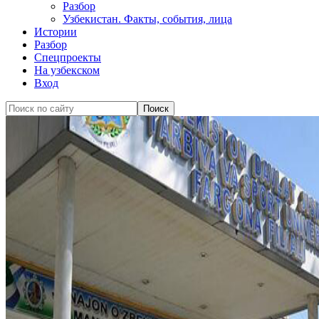
Разбор
Узбекистан. Факты, события, лица
Истории
Разбор
Спецпроекты
На узбекском
Вход