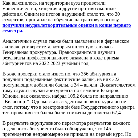
Как выяснилось, на территории вуза процветали
мошенничество, хищения и другие противозаконные
действия. Одним из итогов нарушений стало то, что 30
студентов, принятые на обучение на грантовую основу,
получили неудовлетворительные оценки в конце первого
семестра.
Аналогичные случаи также были выявлены и в ферганском
филиале университета, которым вплотную занялась
Генеральная прокуратура. Правоохранители изучили
результаты профессионального экзамена в ходе приема
абитуриентов на 2022-2023 учебный год.
В ходе проверки стало известно, что 356 абитуриента
получили подделанные фактические баллы, из них 322
поступающим добавили баллы, а 34 – вычли. Доказательством
тому служит случай абитуриента по фамилии Бакиров.
Юноша, как оказалось, набрал 105,2 балла по направлению
"Велоспорт". Однако стать студентом первого курса он не
смог, потому что в электронной базе Государственного центра
тестирования его баллы были снижены до отметки 67,4.
В результате скрупулезного пересмотра результатов каждого
отдельного абитуриента было обнаружено, что 145
претендентов неправомерно не приняли на первый курс. Но