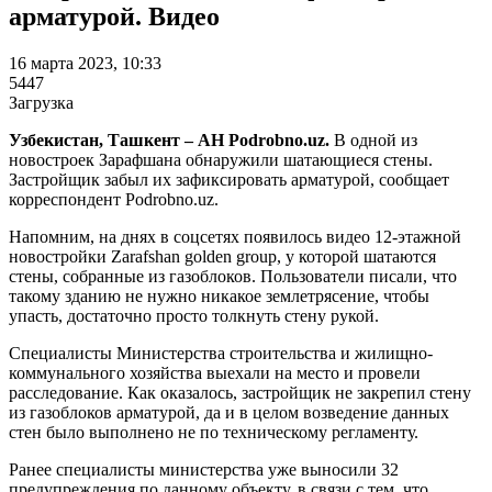
арматурой. Видео
16 марта 2023, 10:33
5447
Загрузка
Узбекистан, Ташкент – АН Podrobno.uz.
В одной из
новостроек Зарафшана обнаружили шатающиеся стены.
Застройщик забыл их зафиксировать арматурой, сообщает
корреспондент Podrobno.uz.
Напомним, на днях в соцсетях появилось видео 12-этажной
новостройки Zarafshan golden group, у которой шатаются
стены, собранные из газоблоков. Пользователи писали, что
такому зданию не нужно никакое землетрясение, чтобы
упасть, достаточно просто толкнуть стену рукой.
Специалисты Министерства строительства и жилищно-
коммунального хозяйства выехали на место и провели
расследование. Как оказалось, застройщик не закрепил стену
из газоблоков арматурой, да и в целом возведение данных
стен было выполнено не по техническому регламенту.
Ранее специалисты министерства уже выносили 32
предупреждения по данному объекту, в связи с тем, что