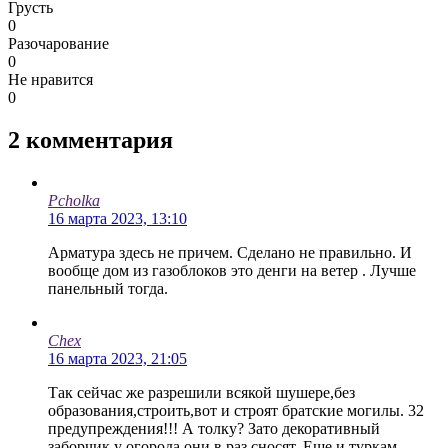
Грусть
0
Разочарование
0
Не нравится
0
2
комментария
Pcholka
16 марта 2023, 13:10
Арматура здесь не причем. Сделано не правильно. И
вообще дом из газоблоков это денги на ветер . Лучше
панельный тогда.
Chex
16 марта 2023, 21:05
Так сейчас же разрешили всякой шушере,без
образования,строить,вот и строят братские могилы. 32
предупреждения!!! А толку? Зато декоративный
заборчик у огорода они в раз сносят. Еще и туркам