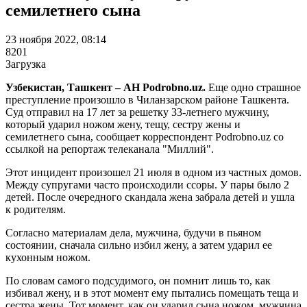
семилетнего сына
23 ноября 2022, 08:14
8201
Загрузка
Узбекистан, Ташкент – АН Podrobno.uz.
Еще одно страшное
преступление произошло в Чиланзарском районе Ташкента.
Суд отправил на 17 лет за решетку 33-летнего мужчину,
который ударил ножом жену, тещу, сестру жены и
семилетнего сына, сообщает корреспондент Podrobno.uz со
ссылкой на репортаж телеканала "Миллий".
Этот инцидент произошел 21 июля в одном из частных домов.
Между супругами часто происходили ссоры. У пары было 2
детей. После очередного скандала жена забрала детей и ушла
к родителям.
Согласно материалам дела, мужчина, будучи в пьяном
состоянии, сначала сильно избил жену, а затем ударил ее
кухонным ножом.
По словам самого подсудимого, он помнит лишь то, как
избивал жену, и в этот момент ему пытались помещать теща и
сестра жены. Тот момент, как он ударил сына ножом, мужчина