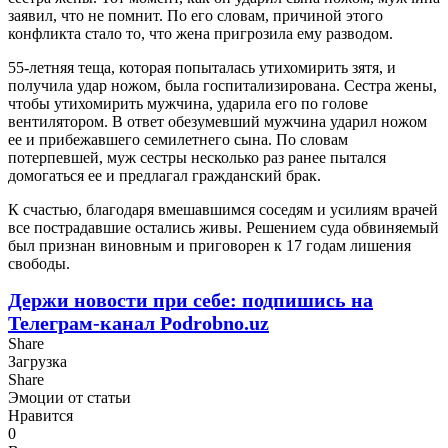
заявил, что не помнит. По его словам, причиной этого
конфликта стало то, что жена пригрозила ему разводом.
55-летняя теща, которая попыталась утихомирить зятя, и
получила удар ножом, была госпитализирована. Сестра жены,
чтобы утихомирить мужчина, ударила его по голове
вентилятором. В ответ обезумевший мужчина ударил ножом
ее и прибежавшего семилетнего сына. По словам
потерпевшей, муж сестры несколько раз ранее пытался
домогаться ее и предлагал гражданский брак.
К счастью, благодаря вмешавшимся соседям и усилиям врачей
все пострадавшие остались живы. Решением суда обвиняемый
был признан виновным и приговорен к 17 годам лишения
свободы.
Держи новости при себе: подпишись на
Телеграм-канал Podrobno.uz
Share
Загрузка
Share
Эмоции от статьи
Нравится
0