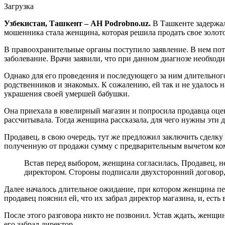
Загрузка
Узбекистан, Ташкент – АН Podrobno.uz.
В Ташкенте задержал
мошенника стала женщина, которая решила продать свое золото
В правоохранительные органы поступило заявление. В нем пот
заболевание. Врачи заявили, что при данном диагнозе необход
Однако для его проведения и последующего за ним длительног
родственников и знакомых. К сожалению, ей так и не удалось
украшения своей умершей бабушки.
Она приехала в ювелирный магазин и попросила продавца оцен
рассчитывала. Тогда женщина рассказала, для чего нужны эти д
Продавец, в свою очередь, тут же предложил заключить сделку
полученную от продажи сумму с предварительным вычетом ко
Встав перед выбором, женщина согласилась. Продавец, н
директором. Стороны подписали двухсторонний договор,
Далее началось длительное ожидание, при котором женщина пери
продавец пояснил ей, что их забрал директор магазина, и, есть 
После этого разговора никто не позвонил. Устав ждать, женщин
его забрал директор.