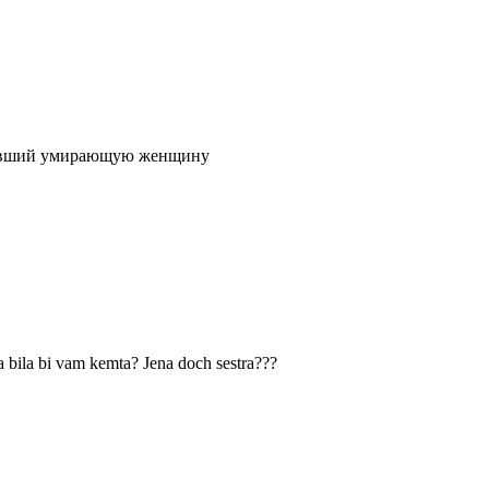
левший умирающую женщину
na bila bi vam kemta? Jena doch sestra???