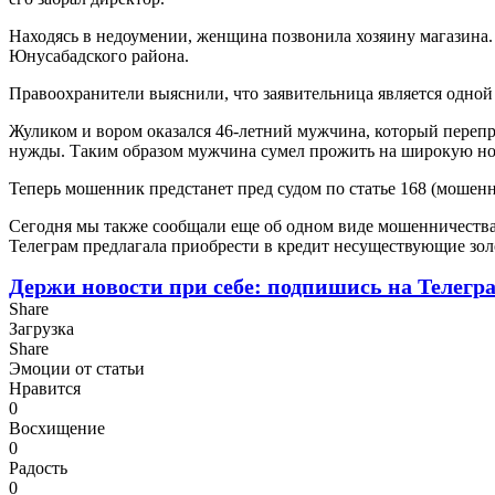
Находясь в недоумении, женщина позвонила хозяину магазина. 
Юнусабадского района.
Правоохранители выяснили, что заявительница является одной
Жуликом и вором оказался 46-летний мужчина, который перепр
нужды. Таким образом мужчина сумел прожить на широкую ногу
Теперь мошенник предстанет пред судом по статье 168 (мошенн
Сегодня мы также сообщали еще об одном виде мошенничества, 
Телеграм предлагала приобрести в кредит несуществующие зо
Держи новости при себе: подпишись на Телегр
Share
Загрузка
Share
Эмоции от статьи
Нравится
0
Восхищение
0
Радость
0