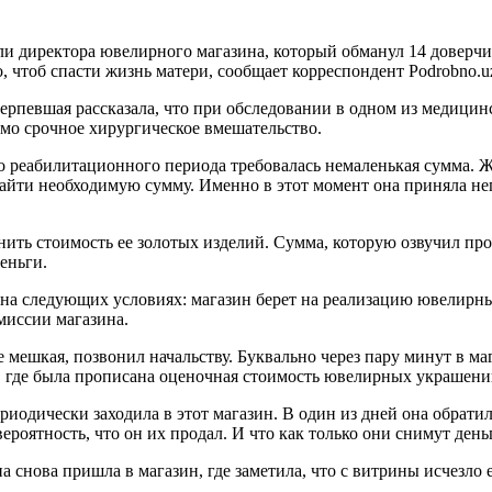
и директора ювелирного магазина, который обманул 14 доверчи
, чтоб спасти жизнь матери, сообщает корреспондент Podrobno.
ерпевшая рассказала, что при обследовании в одном из медицин
имо срочное хирургическое вмешательство.
о реабилитационного периода требовалась немаленькая сумма. Ж
 найти необходимую сумму. Именно в этот момент она приняла н
ить стоимость ее золотых изделий. Сумма, которую озвучил про
еньги.
 на следующих условиях: магазин берет на реализацию ювелирны
миссии магазина.
е мешкая, позвонил начальству. Буквально через пару минут в м
 где была прописана оценочная стоимость ювелирных украшений
одически заходила в этот магазин. В один из дней она обратила
вероятность, что он их продал. И что как только они снимут деньг
а снова пришла в магазин, где заметила, что с витрины исчезло