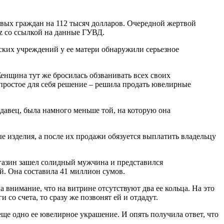
вых граждан на 112 тысяч долларов. Очередной жертвой
uz со ссылкой на данные ГУВД.
ских учреждений у ее матери обнаружили серьезное
енщина тут же бросилась обзванивать всех своих
епростое для себя решение – решила продать ювелирные
давец, была намного меньше той, на которую она
е изделия, а после их продажи обязуется выплатить владельцу
агазин зашел солидный мужчина и представился
. Она составила 41 миллион сумов.
 внимание, что на витрине отсутствуют два ее кольца. На это
и со счета, то сразу же позвонят ей и отдадут.
 еще одно ее ювелирное украшение. И опять получила ответ, что