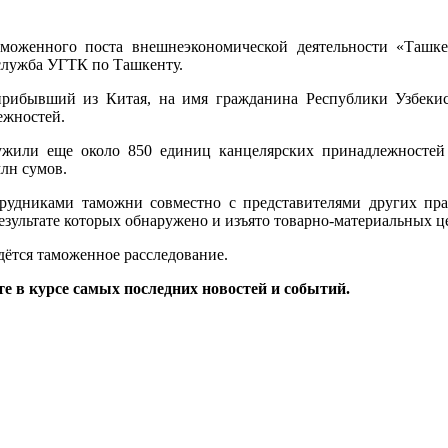
оженного поста внешнеэкономической деятельности «Ташкен
-служба УГТК по Ташкенту.
 прибывший из Китая, на имя гражданина Республики Узбеки
ежностей.
ужили еще около 850 единиц канцелярских принадлежностей
лн сумов.
отрудниками таможни совместно с представителями других пр
зультате которых обнаружено и изъято товарно-материальных ц
ётся таможенное расследование.
те в курсе самых последних новостей и событий.