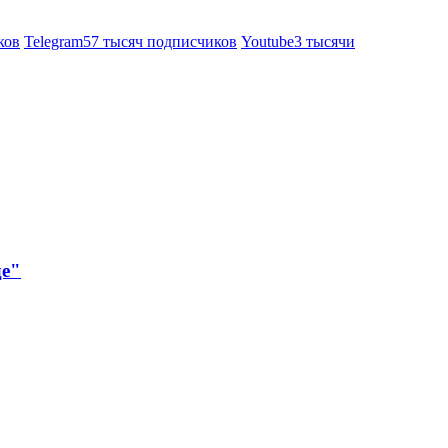
ков
Telegram
57 тысяч подписчиков
Youtube
3 тысячи
де"