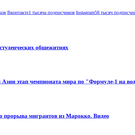
ков
Вконтакте
1 тысяча подписчиков
Instagram
58 тысяч подписчи
в студенческих общежитиях
Азии этап чемпионата мира по "Формуле-1 на во
го прорыва мигрантов из Марокко. Видео