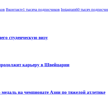
ков
Вконтакте
1 тысяча подписчиков
Instagram
60 тысяч подписчи
его студенческую визу
продолжит карьеру в Швейцарии
 медаль на чемпионате Азии по тяжелой атлетике