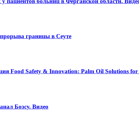
 у пациентов больниц в Ферганской области. Виде
е прорыва границы в Сеуте
Food Safety & Innovation: Palm Oil Solutions for 
анал Бозсу. Видео