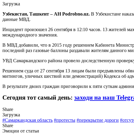
Загрузка
Узбекистан, Ташкент – АН Podrobno.uz.
В Узбекистане наказа
данные МВД.
Инцидент произошел 26 сентября в 12:10 часов. 13 жителей ма
международного значения.
В МВД добавили, что в 2015 году решением Кабинета Министро
последний раз газовые баллоны раздавали жителям данного ми
УВД Самаркандского района провело доследственную проверку
Решением суда от 27 сентября 13 лицам были предъявлены обви
митингов, уличных шествий или демонстраций) Кодекса об ад
В результате двоих граждан приговорили к пяти суткам админи
Сегодня тот самый день:
заходи на наш Teleg
Share
Загрузка
#Самаркандская область
#протесты
#перекрытие дороги
#отсут
Share
Эмоции от статьи