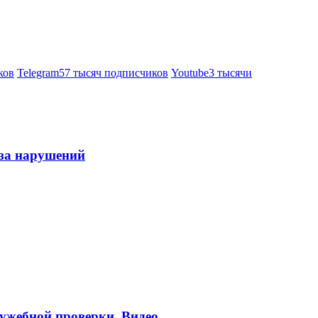
ков
Telegram
57 тысяч подписчиков
Youtube
3 тысячи
-за нарушений
ужебной проверки. Видео