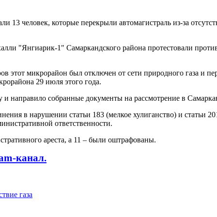
ли 13 человек, которые перекрыли автомагистраль из-за отсутст
халли "Янгиарик-1" Самаркандского района протестовали против
в этот микрорайон был отключен от сети природного газа и пе
крорайона 29 июля этого года.
 и направило собранные документы на рассмотрение в Самарка
нения в нарушении статьи 183 (мелкое хулиганство) и статьи 2
министративной ответственности.
стративного ареста, а 11 – были оштрафованы.
ram-канал.
ствие газа