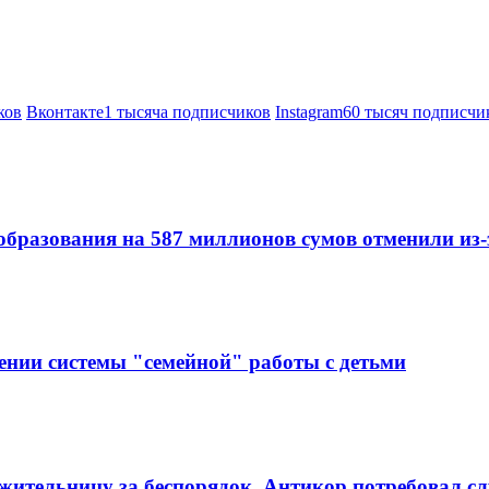
ков
Вконтакте
1 тысяча подписчиков
Instagram
60 тысяч подписчи
образования на 587 миллионов сумов отменили из
ении системы "семейной" работы с детьми
ительницу за беспорядок. Антикор потребовал сл