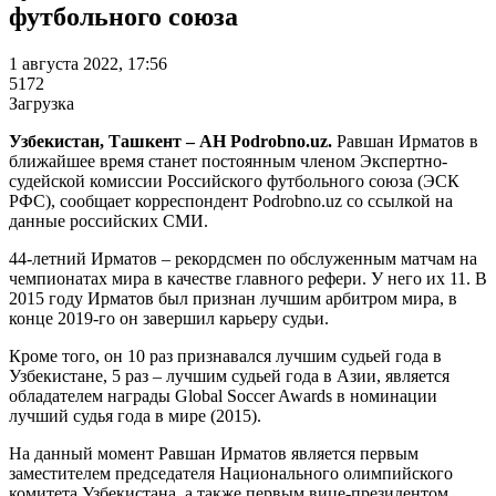
футбольного союза
1 августа 2022, 17:56
5172
Загрузка
Узбекистан, Ташкент – АН Podrobno.uz.
Равшан Ирматов в
ближайшее время станет постоянным членом Экспертно-
судейской комиссии Российского футбольного союза (ЭСК
РФС), сообщает корреспондент Podrobno.uz со ссылкой на
данные российских СМИ.
44-летний Ирматов – рекордсмен по обслуженным матчам на
чемпионатах мира в качестве главного рефери. У него их 11. В
2015 году Ирматов был признан лучшим арбитром мира, в
конце 2019-го он завершил карьеру судьи.
Кроме того, он 10 раз признавался лучшим судьей года в
Узбекистане, 5 раз – лучшим судьей года в Азии, является
обладателем награды Global Soccer Awards в номинации
лучший судья года в мире (2015).
На данный момент Равшан Ирматов является первым
заместителем председателя Национального олимпийского
комитета Узбекистана, а также первым вице-президентом