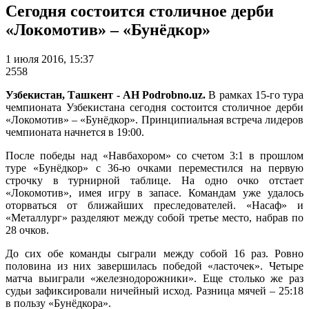
Сегодня состоится столичное дерби
«Локомотив» – «Бунёдкор»
1 июля 2016, 15:37
2558
Узбекистан, Ташкент - АН Podrobno.uz.
В рамках 15-го тура
чемпионата Узбекистана сегодня состоится столичное дерби
«Локомотив» – «Бунёдкор». Принципиальная встреча лидеров
чемпионата начнется в 19:00.
После победы над «Навбахором» со счетом 3:1 в прошлом
туре «Бунёдкор» с 36-ю очками переместился на первую
строчку в турнирной таблице. На одно очко отстает
«Локомотив», имея игру в запасе. Командам уже удалось
оторваться от ближайших преследователей. «Насаф» и
«Металлург» разделяют между собой третье место, набрав по
28 очков.
До сих обе команды сыграли между собой 16 раз. Ровно
половина из них завершилась победой «ласточек». Четыре
матча выиграли «железнодорожники». Еще столько же раз
судьи зафиксировали ничейный исход. Разница мячей – 25:18
в пользу «Бунёдкора».