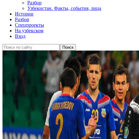
Разбор
Узбекистан. Факты, события, лица
Истории
Разбор
Спецпроекты
На узбекском
Вход