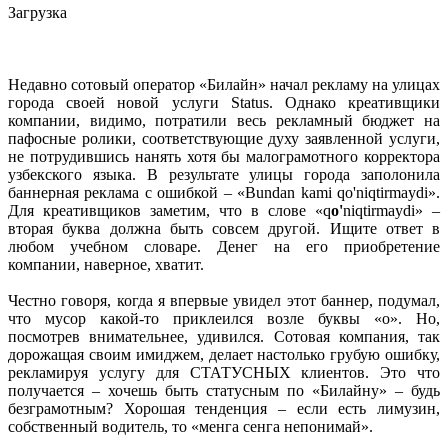
Загрузка
Недавно сотовый оператор «Билайн» начал рекламу на улицах
города своей новой услуги Status. Однако креативщики
компании, видимо, потратили весь рекламный бюджет на
пафосные ролики, соответствующие духу заявленной услуги,
не потрудившись нанять хотя бы малограмотного корректора
узбекского языка. В результате улицы города заполонила
баннерная реклама с ошибкой – «Bundan kami qo'niqtirmaydi».
Для креативщиков заметим, что в слове «q
o'
niqtirmaydi» –
вторая буква должна быть совсем другой. Ищите ответ в
любом учебном словаре. Денег на его приобретение
компании, наверное, хватит.
Честно говоря, когда я впервые увидел этот баннер, подумал,
что мусор какой-то приклеился возле буквы «о». Но,
посмотрев внимательнее, удивился. Сотовая компания, так
дорожащая своим имиджем, делает настолько грубую ошибку,
рекламируя услугу для СТАТУСНЫХ клиентов. Это что
получается – хочешь быть статусным по «Билайну» – будь
безграмотным? Хорошая тенденция – если есть лимузин,
собственный водитель, то «менга сенга непонимай».