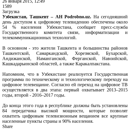
26 января 2015, 12:49
1589
Загрузка
Узбекистан, Ташкент – АН Podrobno.uz.
На сегодняшний
день доступом к цифровому телевидению обеспечены около
54 % населения Узбекистана, сообщает пресс-служба
Государственного комитета связи, информатизации и
телекоммуникационных технологий.
В основном - это жители Ташкента и большинства районов
Ташкентской, Самаркандской, Хорезмской, Бухарской,
Андижанской, Наманганской, Ферганской, Навоийской,
Кашкадарьинской областей, а также Каракалпакстана.
Напомним, что в Узбекистане реализуется Государственная
программа по техническому и технологическому переходу на
цифровое телевещание. Согласно ей переход на цифровое ТВ
осуществляется в два этапа: первый охватывает 2013–2015
годы, второй - 2016–2017 годы.
До конца этого года в республике должны быть установлены
84 передатчика высокой мощности, которые позволят
охватить цифровым телевизионным вещанием все крупные
населенные пункты страны и 90% населения.
Share