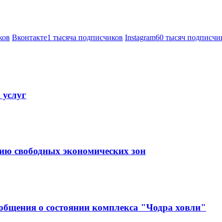
ков
Вконтакте
1 тысяча подписчиков
Instagram
60 тысяч подписчи
 услуг
тию свободных экономических зон
ообщения о состоянии комплекса "Чодра ховли"