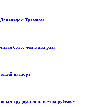
с Дональдом Трампом
ился более чем в два раза
ческий паспорт
ивным трудоустройством за рубежом