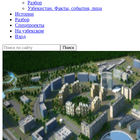
Разбор
Узбекистан. Факты, события, лица
Истории
Разбор
Спецпроекты
На узбекском
Вход