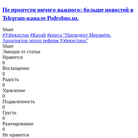
Не пропусти ничего важного: больше новостей в
Telegram-канале Podrobno.uz.
Share
#Узбекистан
#Китай
#книга "Президент Мирзиёев.
Архитектор эпохи реформ Узбекистана"
Share
Эмоции от статьи
Нравится
0
Восхищение
0
Радость
0
Удивление
0
Подавленность
0
Грусть
0
Разочарование
0
Не нравится