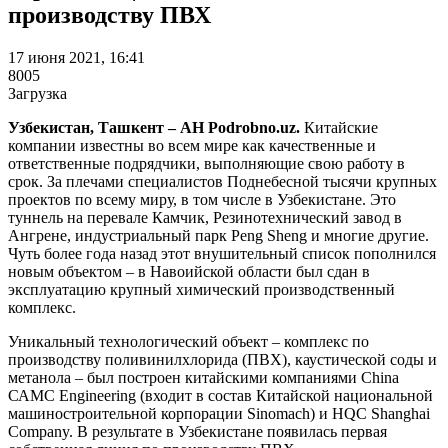
производству ПВХ
17 июня 2021, 16:41
8005
Загрузка
Узбекистан, Ташкент – АН Podrobno.uz.
Китайские
компании известны во всем мире как качественные и
ответственные подрядчики, выполняющие свою работу в
срок. За плечами специалистов Поднебесной тысячи крупных
проектов по всему миру, в том числе в Узбекистане. Это
туннель на перевале Камчик, Резинотехнический завод в
Ангрене, индустриальный парк Peng Sheng и многие другие.
Чуть более года назад этот внушительный список пополнился
новым объектом – в Навоийской области был сдан в
эксплуатацию крупный химический производственный
комплекс.
Уникальный технологический объект – комплекс по
производству поливинилхлорида (ПВХ), каустической соды и
метанола – был построен китайскими компаниями China
САМС Engineering (входит в состав Китайской национальной
машиностроительной корпорации Sinomach) и HQC Shanghai
Company. В результате в Узбекистане появилась первая