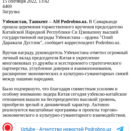
15 сентября 2022, 13:42
4469
Загрузка
Узбекистан, Ташкент – АН Podrobno.uz.
В Самарканде
прошла церемония торжественного вручения председателю
Китайской Народной Республики Си Цзиньпину высшей
государственной награды Узбекистана – ордена "Олий
Даражали Дустлик", сообщает корреспондент Podrobno.uz.
Вручая награду, руководитель Узбекистана отметил огромный
личный вклад председателя Китая в укрепление
многовековых уз дружбы и всестороннего стратегического
партнерства, углубление доверия и взаимопонимания,
расширение экономических и культурно-гуманитарных связей
между нашими народами.
Было подчеркнуто, что благодаря совместным усилиям и
особому вниманию лидера Китая сегодня узбекско-китайские
отношения вышли на беспрецедентно высокий уровень,
приобрели зрелый и динамичный характер. Активно
реализуются масштабные программы и проекты торгово-
экономического и культурно-гуманитарного взаимодействия.