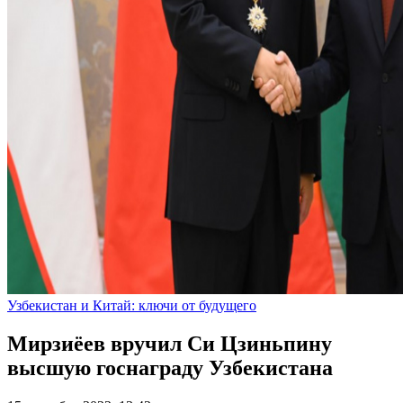
Узбекистан и Китай: ключи от будущего
Мирзиёев вручил Си Цзиньпину
высшую госнаграду Узбекистана