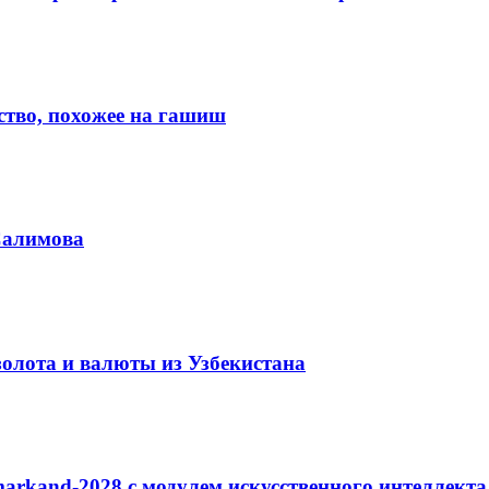
ство, похожее на гашиш
Салимова
золота и валюты из Узбекистана
arkand-2028 с модулем искусственного интеллекта