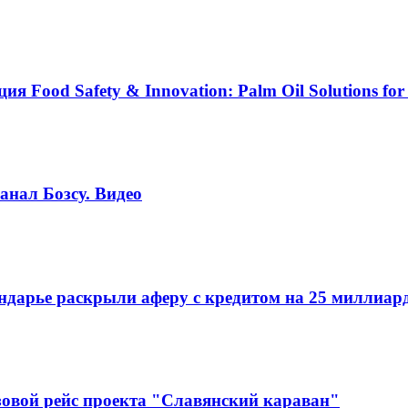
Food Safety & Innovation: Palm Oil Solutions for 
анал Бозсу. Видео
ндарье раскрыли аферу с кредитом на 25 миллиар
зовой рейс проекта "Славянский караван"