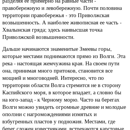
разделяя ее примерно на равные части -
правобережную и левобережную. Почти половина
территории правобережья - это Приволжская
возвышенность. А наиболее живописная ее часть -
Хвалынская гряда; здесь наивысшая точка
Приволжской возвышенности.
Дальше начинаются знаменитые Змеевы горы,
которые местами поднимаются прямо из Волги. Эта
река - настоящая жемчужина края. На своем пути
она, принимая много притоков, становится все
мощней и многоводней. Интересно, что по
территории области Волга стремится не в сторону
Каспийского моря, в которое впадает, а словно бы
на юго-запад - к Черному морю. Часто на берегах
Волги можно увидеть огромные древние и молодые
оползни с нагромождениями измятых и
взбугренных пластов у подножия. Местами, где
берег сложен известняками, встречаются карстовые