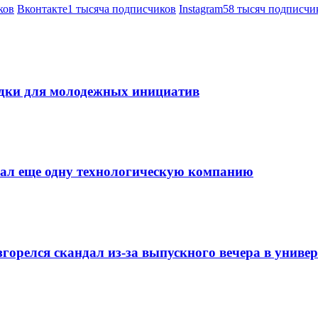
ков
Вконтакте
1 тысяча подписчиков
Instagram
58 тысяч подписчи
дки для молодежных инициатив
мал еще одну технологическую компанию
орелся скандал из-за выпускного вечера в универ