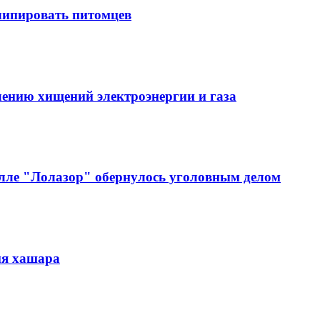
 чипировать питомцев
ению хищений электроэнергии и газа
алле "Лолазор" обернулось уголовным делом
мя хашара