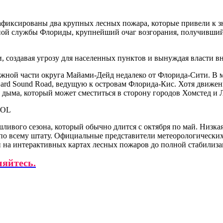
афиксированы два крупных лесных пожара, которые привели к 
ой службы Флориды, крупнейший очаг возгорания, получивший н
, создавая угрозу для населенных пунктов и вынуждая власти вн
жной части округа Майами-Дейд недалеко от Флорида-Сити. В 
rd Sound Road, ведущую к островам Флорида-Кис. Хотя движени
 дыма, который может сместиться в сторону городов Хомстед и
шливого сезона, который обычно длится с октября по май. Низка
по всему штату. Официальные представители метеорологических
ми на интерактивных картах лесных пожаров до полной стабилиз
няйтесь.