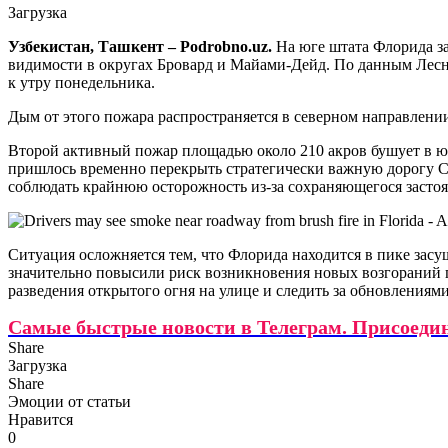
Загрузка
Узбекистан, Ташкент – Podrobno.uz.
На юге штата Флорида з
видимости в округах Бровард и Майами-Дейд. По данным Лесн
к утру понедельника.
Дым от этого пожара распространяется в северном направлении
Второй активный пожар площадью около 210 акров бушует в ю
пришлось временно перекрыть стратегически важную дорогу Ca
соблюдать крайнюю осторожность из-за сохраняющегося застоя
Ситуация осложняется тем, что Флорида находится в пике засу
значительно повысили риск возникновения новых возгораний 
разведения открытого огня на улице и следить за обновления
Самые быстрые новости в Телеграм. Присоеди
Share
Загрузка
Share
Эмоции от статьи
Нравится
0