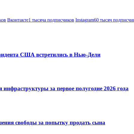
ков
Вконтакте
1 тысяча подписчиков
Instagram
60 тысяч подписчи
езидента США встретились в Нью-Дели
 инфраструктуры за первое полугодие 2026 года
шения свободы за попытку продать сына