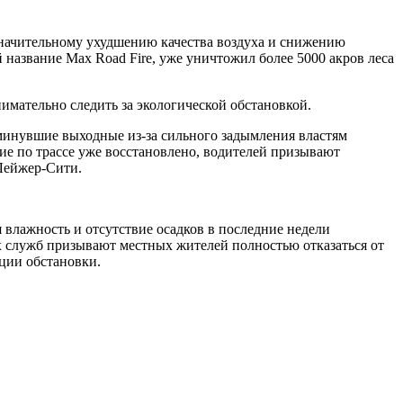
значительному ухудшению качества воздуха и снижению
азвание Max Road Fire, уже уничтожил более 5000 акров леса
имательно следить за экологической обстановкой.
минувшие выходные из-за сильного задымления властям
е по трассе уже восстановлено, водителей призывают
 Лейжер-Сити.
я влажность и отсутствие осадков в последние недели
 служб призывают местных жителей полностью отказаться от
ации обстановки.