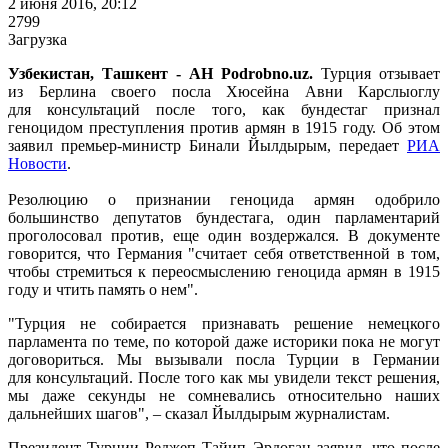
2 июня 2016, 20:12
2799
Загрузка
Узбекистан, Ташкент - АН Podrobno.uz.
Турция отзывает
из Берлина своего посла Хюсейна Авни Карслыоглу
для консультаций после того, как бундестаг признал
геноцидом преступления против армян в 1915 году. Об этом
заявил премьер-министр Бинали Йылдырым, передает
РИА
Новости
.
Резолюцию о признании геноцида армян одобрило
большинство депутатов бундестага, один парламентарий
проголосовал против, еще один воздержался. В документе
говорится, что Германия "считает себя ответственной в том,
чтобы стремиться к переосмыслению геноцида армян в 1915
году и чтить память о нем".
"Турция не собирается признавать решение немецкого
парламента по теме, по которой даже историки пока не могут
договориться. Мы вызывали посла Турции в Германии
для консультаций. После того как мы увидели текст решения,
мы даже секунды не сомневались относительно наших
дальнейших шагов", – сказал Йылдырым журналистам.
Президент Турции Реджеп Тайип Эрдоган заявил, что после