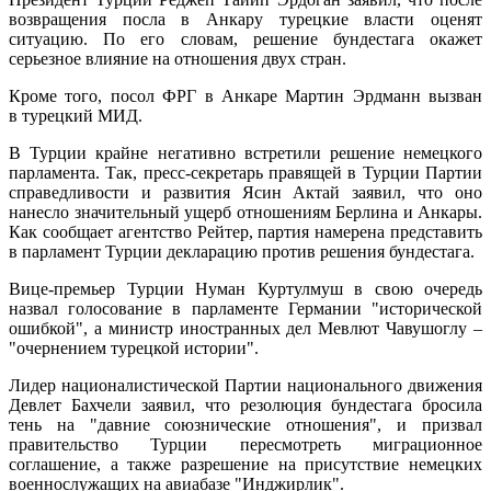
возвращения посла в Анкару турецкие власти оценят
ситуацию. По его словам, решение бундестага окажет
серьезное влияние на отношения двух стран.
Кроме того, посол ФРГ в Анкаре Мартин Эрдманн вызван
в турецкий МИД.
В Турции крайне негативно встретили решение немецкого
парламента. Так, пресс-секретарь правящей в Турции Партии
справедливости и развития Ясин Актай заявил, что оно
нанесло значительный ущерб отношениям Берлина и Анкары.
Как сообщает агентство Рейтер, партия намерена представить
в парламент Турции декларацию против решения бундестага.
Вице-премьер Турции Нуман Куртулмуш в свою очередь
назвал голосование в парламенте Германии "исторической
ошибкой", а министр иностранных дел Мевлют Чавушоглу –
"очернением турецкой истории".
Лидер националистической Партии национального движения
Девлет Бахчели заявил, что резолюция бундестага бросила
тень на "давние союзнические отношения", и призвал
правительство Турции пересмотреть миграционное
соглашение, а также разрешение на присутствие немецких
военнослужащих на авиабазе "Инджирлик".