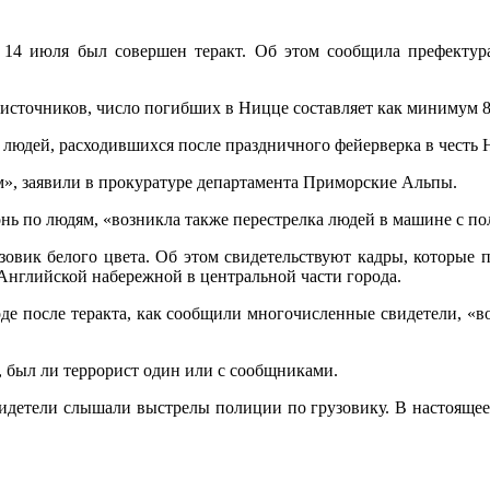
14 июля был совершен теракт. Об этом сообщила префектур
сточников, число погибших в Ницце составляет как минимум 8
людей, расходившихся после праздничного фейерверка в честь 
км», заявили в прокуратуре департамента Приморские Альпы.
нь по людям, «возникла также перестрелка людей в машине с по
овик белого цвета. Об этом свидетельствуют кадры, которые 
а Английской набережной в центральной части города.
оде после теракта, как сообщили многочисленные свидетели, «в
 был ли террорист один или с сообщниками.
 свидетели слышали выстрелы полиции по грузовику. В настояще