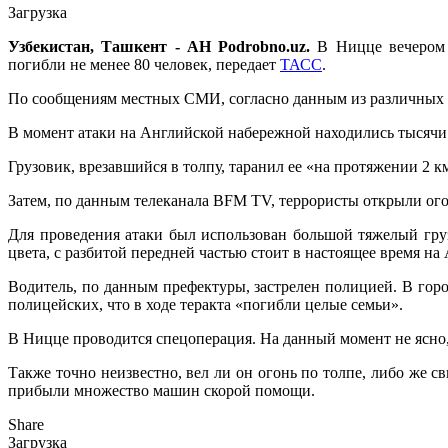
Загрузка
Узбекистан, Ташкент - АН Podrobno.uz.
В Ницце вечером 
погибли не менее 80 человек, передает
ТАСС
.
По сообщениям местных СМИ, согласно данным из различных и
В момент атаки на Английской набережной находились тысячи 
Грузовик, врезавшийся в толпу, таранил ее «на протяжении 2 
Затем, по данным телеканала BFM TV, террористы открыли ого
Для проведения атаки был использован большой тяжелый груз
цвета, с разбитой передней частью стоит в настоящее время н
Водитель, по данным префектуры, застрелен полицией. В гор
полицейских, что в ходе теракта «погибли целые семьи».
В Ницце проводится спецоперация. На данный момент не ясно,
Также точно неизвестно, вел ли он огонь по толпе, либо же
прибыли множество машин скорой помощи.
Share
Загрузка