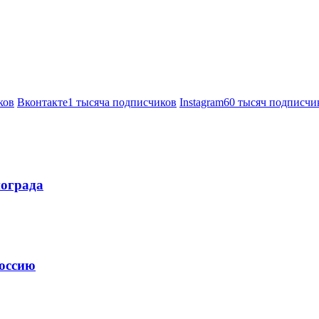
ков
Вконтакте
1 тысяча подписчиков
Instagram
60 тысяч подписчи
нограда
Россию