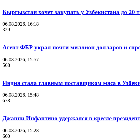
Кыргызстан хочет закупать у Узбекистана до 20 
06.08.2026, 16:18
329
Агент ФБР украл почти миллион долларов и спр
06.08.2026, 15:57
568
Индия стала главным поставщиком мяса в Узбек
06.08.2026, 15:48
678
Джанни Инфантино удержался в кресле президент
06.08.2026, 15:28
660