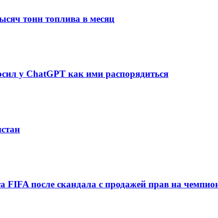
тысяч тонн топлива в месяц
осил у ChatGPT как ими распорядиться
истан
а FIFA после скандала с продажей прав на чемпи