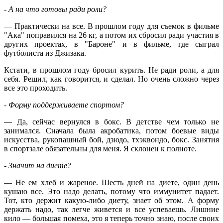
- А на что готовы ради роли?
— Практически на все. В прошлом году для съемок в фильме
"Ака" поправился на 26 кг, а потом их сбросил ради участия в
других проектах, в "Бароне" и в фильме, где сыграл
футболиста из Джизака.
Кстати, в прошлом году бросил курить. Не ради роли, а для
себя. Решил, как говорится, и сделал. Но очень сложно через
все это проходить.
- Форму поддерживаете спортом?
— Да, сейчас вернулся в бокс. В детстве чем только не
занимался. Сначала была акробатика, потом боевые виды
искусства, рукопашный бой, дзюдо, тхэквондо, бокс. Занятия
в спортзале обязательны для меня. Я склонен к полноте.
- Значит на диете?
— Не ем хлеб и жареное. Шесть дней на диете, один день
кушаю все. Это надо делать, потому что иммунитет падает.
Тот, кто держит какую-либо диету, знает об этом. А форму
держать надо, так легче живется и все успеваешь. Лишние
кило — большая помеха, это я теперь точно знаю, после своих