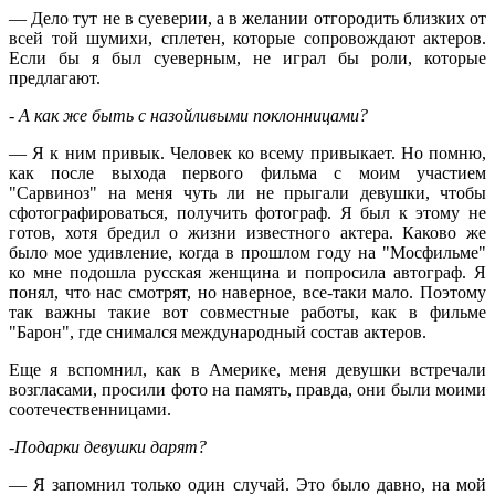
— Дело тут не в суеверии, а в желании отгородить близких от
всей той шумихи, сплетен, которые сопровождают актеров.
Если бы я был суеверным, не играл бы роли, которые
предлагают.
- А как же быть с назойливыми поклонницами?
— Я к ним привык. Человек ко всему привыкает. Но помню,
как после выхода первого фильма с моим участием
"Сарвиноз" на меня чуть ли не прыгали девушки, чтобы
сфотографироваться, получить фотограф. Я был к этому не
готов, хотя бредил о жизни известного актера. Каково же
было мое удивление, когда в прошлом году на "Мосфильме"
ко мне подошла русская женщина и попросила автограф. Я
понял, что нас смотрят, но наверное, все-таки мало. Поэтому
так важны такие вот совместные работы, как в фильме
"Барон", где снимался международный состав актеров.
Еще я вспомнил, как в Америке, меня девушки встречали
возгласами, просили фото на память, правда, они были моими
соотечественницами.
-Подарки девушки дарят?
— Я запомнил только один случай. Это было давно, на мой