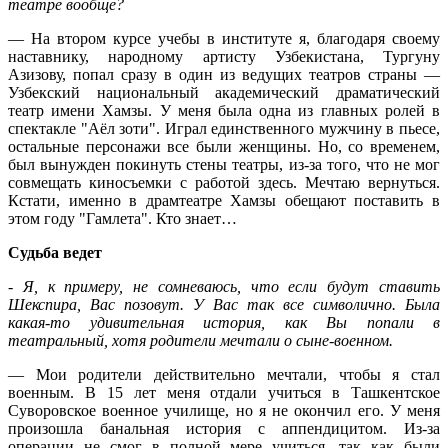
театре вообще?
— На втором курсе учебы в институте я, благодаря своему
наставнику, народному артисту Узбекистана, Тургуну
Азизову, попал сразу в один из ведущих театров страны —
Узбекский национальный академический драматический
театр имени Хамзы. У меня была одна из главных ролей в
спектакле "Аёл зоти". Играл единственного мужчину в пьесе,
остальные персонажи все были женщины. Но, со временем,
был вынужден покинуть стены театры, из-за того, что не мог
совмещать киносъемки с работой здесь. Мечтаю вернуться.
Кстати, именно в драмтеатре Хамзы обещают поставить в
этом году "Гамлета". Кто знает…
Судьба ведет
- Я, к примеру, не сомневаюсь, что если будут ставить
Шекспира, Вас позовут. У Вас так все символично. Была
какая-то удивительная история, как Вы попали в
театральный, хотя родители мечтали о сыне-военном.
— Мои родители действительно мечтали, чтобы я стал
военным. В 15 лет меня отдали учиться в Ташкентское
Суворовское военное училище, но я не окончил его. У меня
произошла банальная история с аппендицитом. Из-за
операции не смог в полной мере учиться, так как были