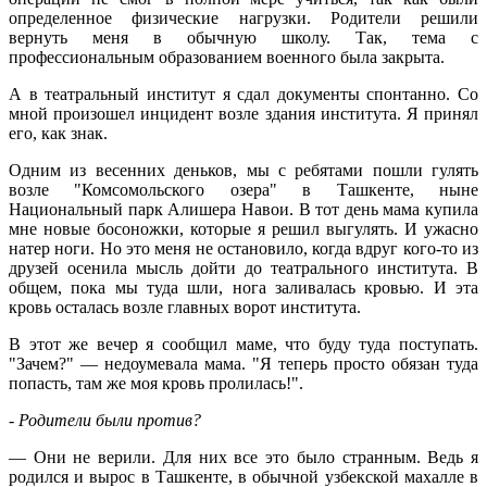
определенное физические нагрузки. Родители решили
вернуть меня в обычную школу. Так, тема с
профессиональным образованием военного была закрыта.
А в театральный институт я сдал документы спонтанно. Со
мной произошел инцидент возле здания института. Я принял
его, как знак.
Одним из весенних деньков, мы с ребятами пошли гулять
возле "Комсомольского озера" в Ташкенте, ныне
Национальный парк Алишера Навои. В тот день мама купила
мне новые босоножки, которые я решил выгулять. И ужасно
натер ноги. Но это меня не остановило, когда вдруг кого-то из
друзей осенила мысль дойти до театрального института. В
общем, пока мы туда шли, нога заливалась кровью. И эта
кровь осталась возле главных ворот института.
В этот же вечер я сообщил маме, что буду туда поступать.
"Зачем?" — недоумевала мама. "Я теперь просто обязан туда
попасть, там же моя кровь пролилась!".
- Родители были против?
— Они не верили. Для них все это было странным. Ведь я
родился и вырос в Ташкенте, в обычной узбекской махалле в