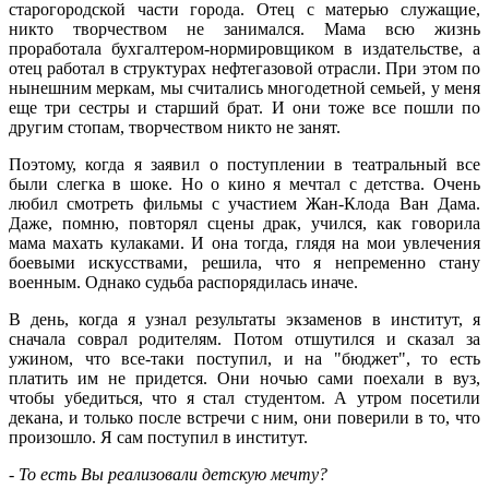
старогородской части города. Отец с матерью служащие,
никто творчеством не занимался. Мама всю жизнь
проработала бухгалтером-нормировщиком в издательстве, а
отец работал в структурах нефтегазовой отрасли. При этом по
нынешним меркам, мы считались многодетной семьей, у меня
еще три сестры и старший брат. И они тоже все пошли по
другим стопам, творчеством никто не занят.
Поэтому, когда я заявил о поступлении в театральный все
были слегка в шоке. Но о кино я мечтал с детства. Очень
любил смотреть фильмы с участием Жан-Клода Ван Дама.
Даже, помню, повторял сцены драк, учился, как говорила
мама махать кулаками. И она тогда, глядя на мои увлечения
боевыми искусствами, решила, что я непременно стану
военным. Однако судьба распорядилась иначе.
В день, когда я узнал результаты экзаменов в институт, я
сначала соврал родителям. Потом отшутился и сказал за
ужином, что все-таки поступил, и на "бюджет", то есть
платить им не придется. Они ночью сами поехали в вуз,
чтобы убедиться, что я стал студентом. А утром посетили
декана, и только после встречи с ним, они поверили в то, что
произошло. Я сам поступил в институт.
- То есть Вы реализовали детскую мечту?