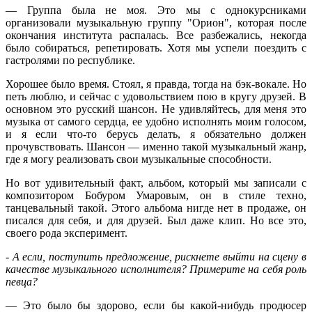
— Группа была не моя. Это мы с однокурсниками
организовали музыкальную группу "Орион", которая после
окончания института распалась. Все разбежались, некогда
было собираться, репетировать. Хотя мы успели поездить с
гастролями по республике.
Хорошее было время. Стоял, я правда, тогда на бэк-вокале. Но
петь люблю, и сейчас с удовольствием пою в кругу друзей. В
основном это русский шансон. Не удивляйтесь, для меня это
музыка от самого сердца, ее удобно исполнять моим голосом,
и я если что-то берусь делать, я обязательно должен
прочувствовать. Шансон — именно такой музыкальный жанр,
где я могу реализовать свои музыкальные способности.
Но вот удивительный факт, альбом, который мы записали с
композитором Бобуром Умаровым, он в стиле техно,
танцевальный такой. Этого альбома нигде нет в продаже, он
писался для себя, и для друзей. Был даже клип. Но все это,
своего рода эксперимент.
- А если, поступить предложение, рискнете выйти на сцену в
качестве музыкального исполнителя? Примерите на себя роль
певца?
— Это было бы здорово, если бы какой-нибудь продюсер