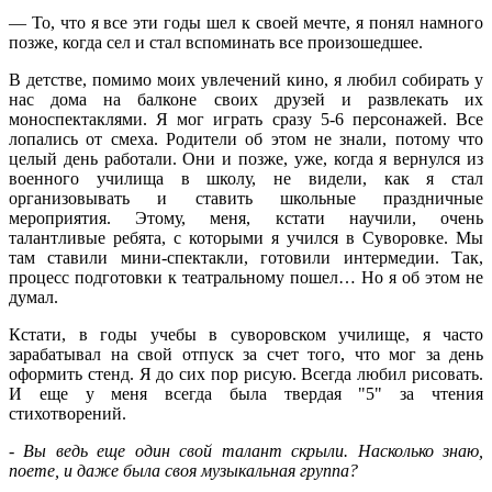
— То, что я все эти годы шел к своей мечте, я понял намного
позже, когда сел и стал вспоминать все произошедшее.
В детстве, помимо моих увлечений кино, я любил собирать у
нас дома на балконе своих друзей и развлекать их
моноспектаклями. Я мог играть сразу 5-6 персонажей. Все
лопались от смеха. Родители об этом не знали, потому что
целый день работали. Они и позже, уже, когда я вернулся из
военного училища в школу, не видели, как я стал
организовывать и ставить школьные праздничные
мероприятия. Этому, меня, кстати научили, очень
талантливые ребята, с которыми я учился в Суворовке. Мы
там ставили мини-спектакли, готовили интермедии. Так,
процесс подготовки к театральному пошел… Но я об этом не
думал.
Кстати, в годы учебы в суворовском училище, я часто
зарабатывал на свой отпуск за счет того, что мог за день
оформить стенд. Я до сих пор рисую. Всегда любил рисовать.
И еще у меня всегда была твердая "5" за чтения
стихотворений.
- Вы ведь еще один свой талант скрыли. Насколько знаю,
поете, и даже была своя музыкальная группа?