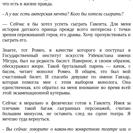
что есть в жизни правда.
- А у вас есть актерская мечта? Кого бы хотели сыграть?
— Сейчас я бы хотел успеть сыграть Гамлета. Для меня
история датского принца прежде всего интересна с точки
зрения переживаний героя, его драмы. Хочу прочувствовать и
сыграть его.
Знаете, тот Ромео, в качестве которого я поступал в
Государственный институт искусств Узбекистана имени
Уйгура, был на редкость басист. Наверное, я своим образом,
обескуражил жюри. Такой брутальный парень — качок, с
басом, читает монолог Ромео. В общем, это был мой
счастливый билет. И спасибо девушке по имени Гавхар,
которая помогла мне с этим выбором монолога. Она
единственная, кто обратил на меня внимание во время всей
этой экзаменационной кутерьмы.
Сейчас я морально и физически готов к Гамлету. Имея за
плечами такой багаж сыгранных персонажей, считаю
большим минусом, не оставить след на сцене театра. Я
мечтаю туда вернуться.
- Вы сейчас говорите о каком-то конкретном театре или о