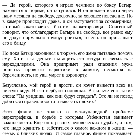
— Да, герой, которого я играю чемпион по боксу Батыр,
находится в тюрьме, он оступился. И он должен выйти через
пару месяцев на свободу, досрочно, за хорошее поведение. Но
в камере происходит драка, и он заступается за сокамерника,
который оказывается братом наркоторговца. Спасенный
говорит, что отблагодарит Батыра на свободе, все равно ему
не дадут нормально трудоустроиться, то есть он приглашает
его в банду.
Но пока Батыр находился в тюрьме, его жена пыталась помочь
ему. Хотела за деньги вытащить его оттуда и связалась с
наркодилерами. Она предпримет ради спасения мужа
попытку провезти наркотики в животе, несмотря на
беременность, но увы умрет в аэропорту.
Безусловно, мой герой в ярости, он хочет вывести всех на
чистую воду. И его вербуют силовики. В фильме есть такие
слова: "Ты увидишь, как они будут страдать". Это ли не повод
добиться справедливости и наказать плохих?
Этот фильм не только о международной проблеме
наркотрафика, в борьбе с которым Узбекистан занимает
важное место. Еще он о разных человеческих судьбах, о том,
что надо хранить и заботиться о самом важном в жизни —
семье, о близких людях. И самое главное, фильм показывает,