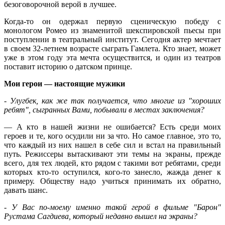
безоговорочной верой в лучшее.
Когда-то он одержал первую сценическую победу с
монологом Ромео из знаменитой шекспировской пьесы при
поступлении в театральный институт. Сегодня актер мечтает
в своем 32-летнем возрасте сыграть Гамлета. Кто знает, может
уже в этом году эта мечта осуществится, и один из театров
поставит историю о датском принце.
Мои герои — настоящие мужики
- Улугбек, как же так получается, что многие из "хороших
ребят", сыгранных Вами, побывали в местах заключения?
— А кто в нашей жизни не ошибается? Есть среди моих
героев и те, кого осудили ни за что. Но самое главное, это то,
что каждый из них нашел в себе сил и встал на правильный
путь. Режиссеры вытаскивают эти темы на экраны, прежде
всего, для тех людей, кто рядом с такими вот ребятами, среди
которых кто-то оступился, кого-то занесло, жажда денег к
примеру. Обществу надо учиться принимать их обратно,
давать шанс.
- У Вас по-моему именно такой герой в фильме "Барон"
Рустама Сагдиева, который недавно вышел на экраны?