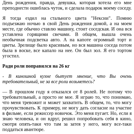
День рождения, правда, девушка, которая хотела его мне
преподнести ошиблась чуток, и сделала подарок моему соседу.
Я тогда ездил на стального цвета "Нексии". Помню
подъезжаю ночью в свой День рождения домой, а на моем
месте, где обычно ставлю машину, стоит соседская. И она вся
уставлена горящими свечами. В общем, вышла очень
необычная подсветка авто. А на капоте огромный торт и
цветы. Зрелище было красивым, но вся машина соседа потом
была в воске, все капало на нее. Он был зол. Я его тортом
угостил.
Ради роли поправился на 26 кг
- В киношной кухне бытует мнение, что Вы очень
требовательный, не за все роли возьметесь?
— В прошлом году я отказался от 8 ролей. Не потому что
требовательный, а просто не мое. Я играю то, что понимаю,
что меня тревожит и может захватить. В общем, то, что могу
прочувствовать. К примеру, не могу дать согласие на участие
в фильме, если режиссер новичок. Это меня пугает. Но, если я
знаю человека, и он вдруг, решил попробовать себя в кино,
смотря опять-таки что там за затея у него, могу все-таки
поддаться авантюре.