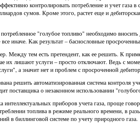
эффективно контролировать потребление и учет газа в 
иллиардов сумов. Кроме этого, растет еще и дебиторск
 потребленное "голубое топливо" необходимо вносить 
ле все иначе. Как результат – баснословные просроченн
ер. Между тем есть претендент, как ее решить. К при
ае их лишают услуги – просто отключают. Ведь с моме
слуги", а значит нет и проблем с просроченной дебит
вана решить автоматизированная система контроля уче
едит поставщика о незаконном использовании "голубого
ка интеллектуальных приборов учета газа, проще гово
треблении топлива в режиме реального времени, в раз
ний в биллинговой системе по учету природного газа.