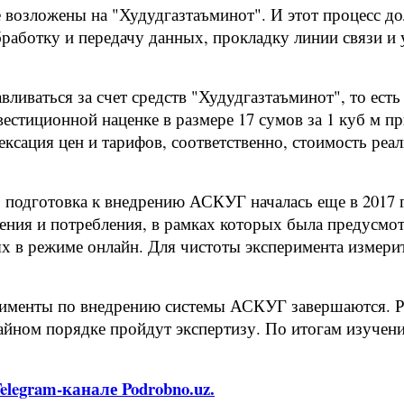
возложены на "Худудгазтаъминот". И этот процесс дол
обработку и передачу данных, прокладку линии связи 
вливаться за счет средств "Худудгазтаъминот", то ест
тиционной наценке в размере 17 сумов за 1 куб м пр
дексация цен и тарифов, соответственно, стоимость р
к, подготовка к внедрению АСКУГ началась еще в 2017
ения и потребления, в рамках которых была предусмот
ых в режиме онлайн. Для чистоты эксперимента измер
рименты по внедрению системы АСКУГ завершаются. Ра
чайном порядке пройдут экспертизу. По итогам изуче
legram-канале Podrobno.uz.