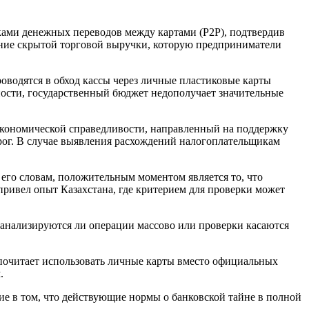
ами денежных переводов между картами (P2P), подтвердив
ение скрытой торговой выручки, которую предприниматели
оводятся в обход кассы через личные пластиковые карты
ности, государственный бюджет недополучает значительные
 экономической справедливости, направленный на поддержку
орог. В случае выявления расхождений налогоплательщикам
 его словам, положительным моментом является то, что
привел опыт Казахстана, где критерием для проверки может
— анализируются ли операции массово или проверки касаются
едпочитает использовать личные карты вместо официальных
м.
ие в том, что действующие нормы о банковской тайне в полной