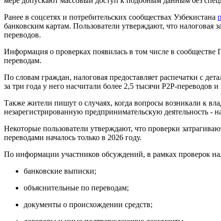
мере допускают массовый доступ к подобным данным без спе
Ранее в соцсетях и потребительских сообществах Узбекистана
банковским картам. Пользователи утверждают, что налоговая 
переводов.
Информация о проверках появилась в том числе в сообществе П
переводам.
По словам граждан, налоговая предоставляет распечатки с дет
за три года у него насчитали более 2,5 тысячи P2P-переводов
Также жители пишут о случаях, когда вопросы возникали к вл
незарегистрированную предпринимательскую деятельность - на
Некоторые пользователи утверждают, что проверки затрагивают
переводами началось только в 2026 году.
По информации участников обсуждений, в рамках проверок на
банковские выписки;
объяснительные по переводам;
документы о происхождении средств;