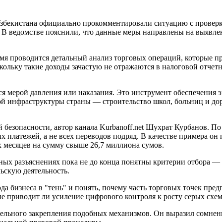
бекистана официально прокомментировали ситуацию с проверк
. В ведомстве пояснили, что данные меры направлены на выявл
мя проводится детальный анализ торговых операций, которые пр
кольку такие доходы зачастую не отражаются в налоговой отчет
тся мерой давления или наказания. Это инструмент обеспечения
ьной инфраструктуры страны — строительство школ, больниц и д
 безопасности, автор канала Kurbanoff.net Шухрат Курбанов. По
 платежей, а не всех переводов подряд. В качестве примера он 
х месяцев на сумму свыше 26,7 миллиона сумов.
льных разъяснениях пока не до конца понятны критерии отбора 
льскую деятельность.
ода бизнеса в "тень" и понять, почему часть торговых точек пр
не приводит ли усиление цифрового контроля к росту серых схе
тельного закрепления подобных механизмов. Он выразил сомнен