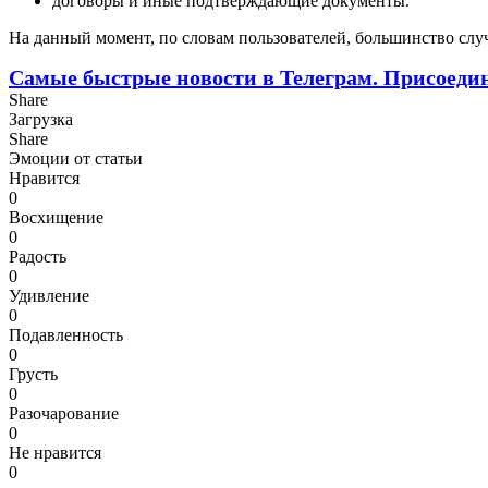
договоры и иные подтверждающие документы.
На данный момент, по словам пользователей, большинство случ
Самые быстрые новости в Телеграм. Присоеди
Share
Загрузка
Share
Эмоции от статьи
Нравится
0
Восхищение
0
Радость
0
Удивление
0
Подавленность
0
Грусть
0
Разочарование
0
Не нравится
0