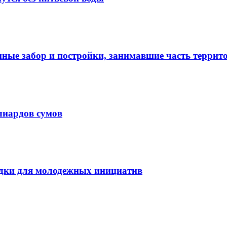
нные забор и постройки, занимавшие часть терри
лиардов сумов
дки для молодежных инициатив