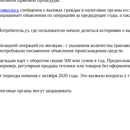
циальной правовой процедуры.
появились
сообщения о вызовах граждан в налоговые органы из-
запрашивает объяснения по операциям за предыдущие годы, а та
отребитель.уз, где пользователи начали делиться историями о в
ализацией операций по месяцам - с указанием количества транза
 и потребовали письменное объяснение происхождения средств.
адельцам карт с оборотом свыше 500 млн сумов в год. Предполо
пример, регулярная продажа техники или товаров без оформлен
 периоды начиная с октября 2020 года. Это вызвало вопросы у 
логовые органы могут запрашивать: