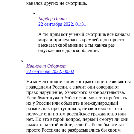
каналов других не смотришь.
Барбер Пенни
22 сентября 2022, 01:31
А ты прям кот учёный смотришь все каналы
мира.и причем здесь кремлебот,он просто
высказал своё мнение.а ты ханжа раз
опускаешься до оскорблений.
Иванович Обормот
22 сентября 2022, 00:02
На момент подписания контракта они не являются
гражданами России, а значит они совершают
право нарушение, Узбекского законодательства.
Если будет нужно Узбекистан может затребовать
их у России или объявить в международный
розыск, как преступников, независимо от того
получат они потом российское гражданство или
нет. Но это второй вопрос, первый смогут ли они
выжить на этой войне, если бы было бы все так
просто Россияне не разбрасывались бы своим